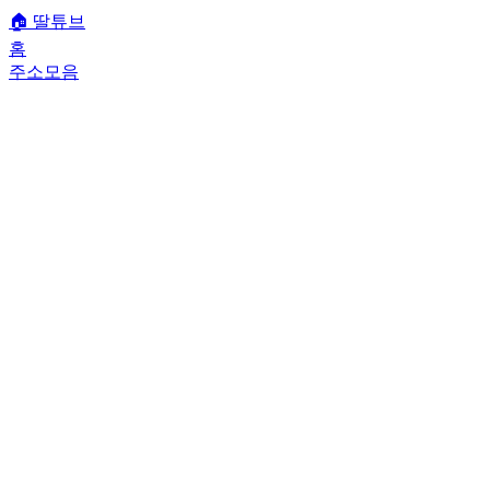
🏠
딸튜브
홈
주소모음