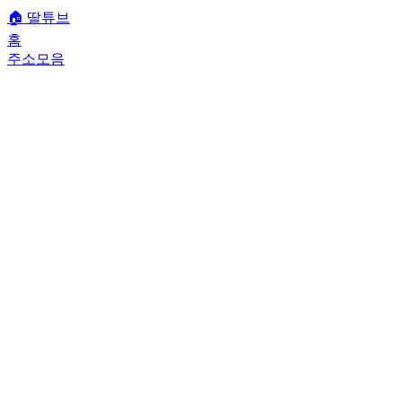
🏠
딸튜브
홈
주소모음