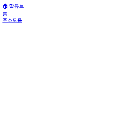
🏠
딸튜브
홈
주소모음