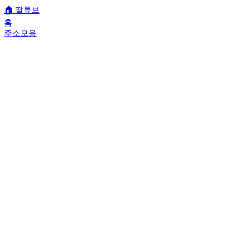
🏠
딸튜브
홈
주소모음