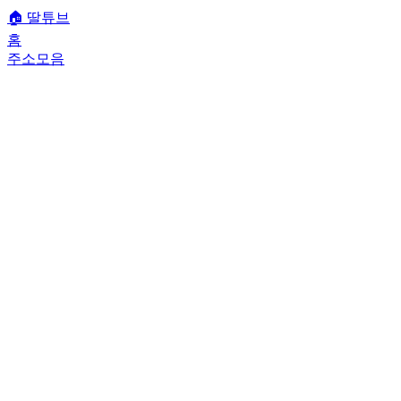
🏠
딸튜브
홈
주소모음