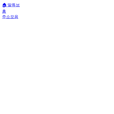
🏠
딸튜브
홈
주소모음