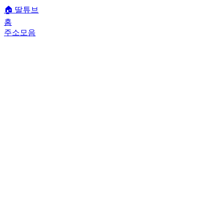
🏠
딸튜브
홈
주소모음