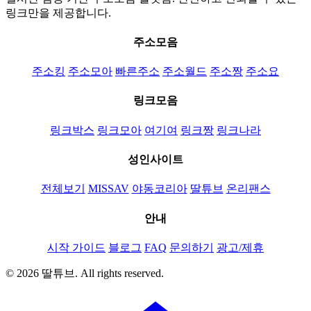
링크만을 제공합니다.
주소모음
주소킹
주소모아
빠른주소
주소월드
주소짱
주소요
링크모음
링크박스
링크모아
여기여
링크짱
링크나라
성인사이트
전체보기
MISSAV
야동코리아
딸튜브
온리팬스
안내
시작 가이드
블로그
FAQ
문의하기
광고/제휴
© 2026 딸튜브. All rights reserved.