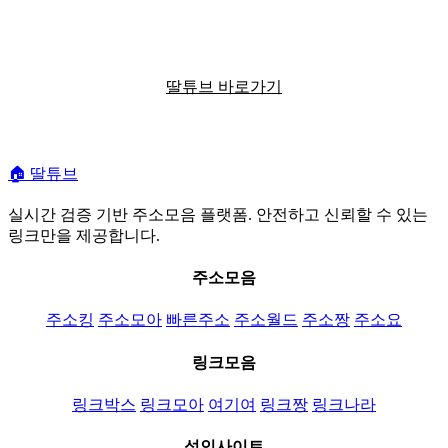
딸튜브에서 편리한 정보 탐색을 경험하세요
딸튜브 바로가기
🏠
딸튜브
실시간 검증 기반 주소모음 플랫폼. 안전하고 신뢰할 수 있는
링크만을 제공합니다.
주소모음
주소킹
주소모아
빠른주소
주소월드
주소짱
주소요
링크모음
링크박스
링크모아
여기여
링크짱
링크나라
성인사이트