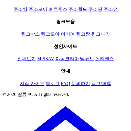
주소킹
주소모아
빠른주소
주소월드
주소짱
주소요
링크모음
링크박스
링크모아
여기여
링크짱
링크나라
성인사이트
전체보기
MISSAV
야동코리아
딸튜브
온리팬스
안내
시작 가이드
블로그
FAQ
문의하기
광고/제휴
© 2026 딸튜브. All rights reserved.