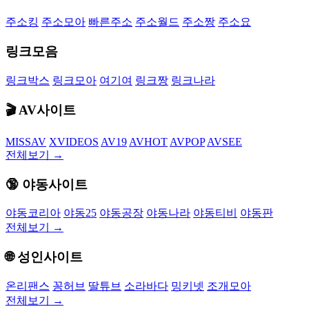
주소킹
주소모아
빠른주소
주소월드
주소짱
주소요
링크모음
링크박스
링크모아
여기여
링크짱
링크나라
🎬 AV사이트
MISSAV
XVIDEOS
AV19
AVHOT
AVPOP
AVSEE
전체보기 →
🔞 야동사이트
야동코리아
야동25
야동공장
야동나라
야동티비
야동판
전체보기 →
🌐 성인사이트
온리팬스
꽁허브
딸튜브
소라바다
밍키넷
조개모아
전체보기 →