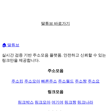
더 많은 유용한 정보를 확인하세요
딸튜브 바로가기
🏠
딸튜브
실시간 검증 기반 주소모음 플랫폼. 안전하고 신뢰할 수 있는
링크만을 제공합니다.
주소모음
주소킹
주소모아
빠른주소
주소월드
주소짱
주소요
링크모음
링크박스
링크모아
여기여
링크짱
링크나라