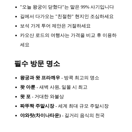
"오늘 왕궁이 닫혔다"는 말은 99% 사기입니다
길에서 다가오는 "친절한" 현지인 조심하세요
보석 가게 투어 제안은 거절하세요
카오산 로드의 여행사는 가격을 비교 후 이용하
세요
필수 방문 명소
왕궁과 왓 프라깨우
- 방콕 최고의 명소
왓 아룬
- 새벽 사원, 일몰 시 최고
왓 포
- 거대한 와불상
짜뚜짝 주말시장
- 세계 최대 규모 주말시장
야와랏(차이나타운)
- 길거리 음식의 천국