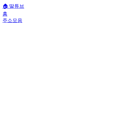
🏠
딸튜브
홈
주소모음