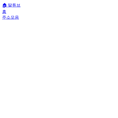
🏠
딸튜브
홈
주소모음