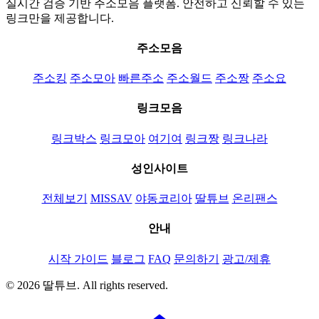
실시간 검증 기반 주소모음 플랫폼. 안전하고 신뢰할 수 있는
링크만을 제공합니다.
주소모음
주소킹
주소모아
빠른주소
주소월드
주소짱
주소요
링크모음
링크박스
링크모아
여기여
링크짱
링크나라
성인사이트
전체보기
MISSAV
야동코리아
딸튜브
온리팬스
안내
시작 가이드
블로그
FAQ
문의하기
광고/제휴
© 2026 딸튜브. All rights reserved.