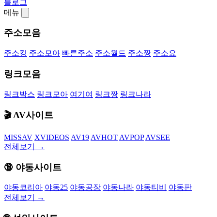
블로그
메뉴
주소모음
주소킹
주소모아
빠른주소
주소월드
주소짱
주소요
링크모음
링크박스
링크모아
여기여
링크짱
링크나라
🎬 AV사이트
MISSAV
XVIDEOS
AV19
AVHOT
AVPOP
AVSEE
전체보기 →
🔞 야동사이트
야동코리아
야동25
야동공장
야동나라
야동티비
야동판
전체보기 →