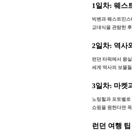
1일차: 웨
빅벤과 웨스트민스터
교대식을 관람한 후
2일차: 역사
런던 타워에서 왕실
세계 역사의 보물들
3일차: 마켓
노팅힐과 포토벨로 
쇼핑을 원한다면 옥
런던 여행 팁