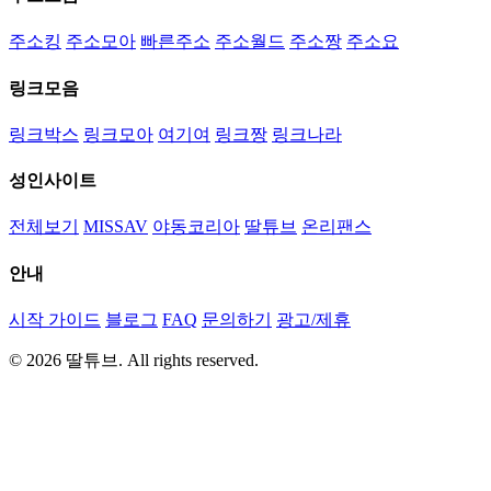
주소킹
주소모아
빠른주소
주소월드
주소짱
주소요
링크모음
링크박스
링크모아
여기여
링크짱
링크나라
성인사이트
전체보기
MISSAV
야동코리아
딸튜브
온리팬스
안내
시작 가이드
블로그
FAQ
문의하기
광고/제휴
© 2026 딸튜브. All rights reserved.