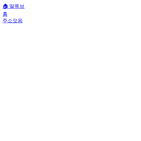
🏠
딸튜브
홈
주소모음