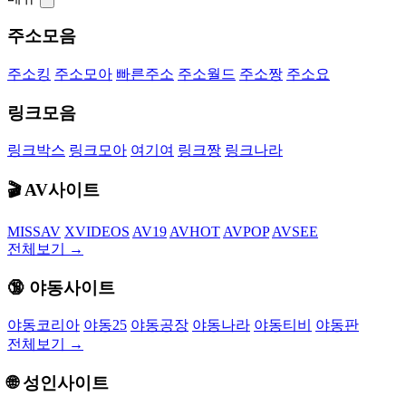
주소모음
주소킹
주소모아
빠른주소
주소월드
주소짱
주소요
링크모음
링크박스
링크모아
여기여
링크짱
링크나라
🎬 AV사이트
MISSAV
XVIDEOS
AV19
AVHOT
AVPOP
AVSEE
전체보기 →
🔞 야동사이트
야동코리아
야동25
야동공장
야동나라
야동티비
야동판
전체보기 →
🌐 성인사이트