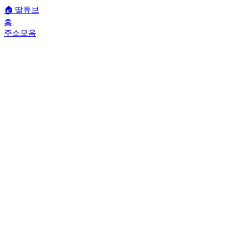
🏠
딸튜브
홈
주소모음