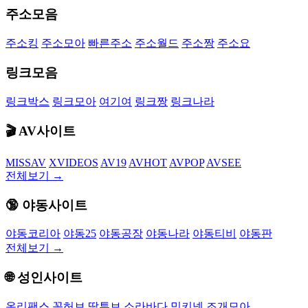
주소모음
주소킹
주소모아
빠른주소
주소월드
주소짱
주소요
링크모음
링크박스
링크모아
여기여
링크짱
링크나라
🎬 AV사이트
MISSAV
XVIDEOS
AV19
AVHOT
AVPOP
AVSEE
전체보기 →
🔞 야동사이트
야동코리아
야동25
야동공장
야동나라
야동티비
야동판
전체보기 →
🌐 성인사이트
온리팬스
꽁허브
딸튜브
소라바다
밍키넷
조개모아