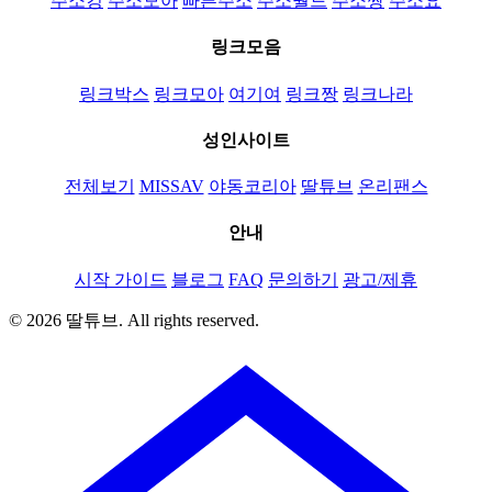
주소킹
주소모아
빠른주소
주소월드
주소짱
주소요
링크모음
링크박스
링크모아
여기여
링크짱
링크나라
성인사이트
전체보기
MISSAV
야동코리아
딸튜브
온리팬스
안내
시작 가이드
블로그
FAQ
문의하기
광고/제휴
© 2026 딸튜브. All rights reserved.