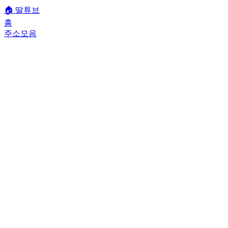
🏠
딸튜브
홈
주소모음