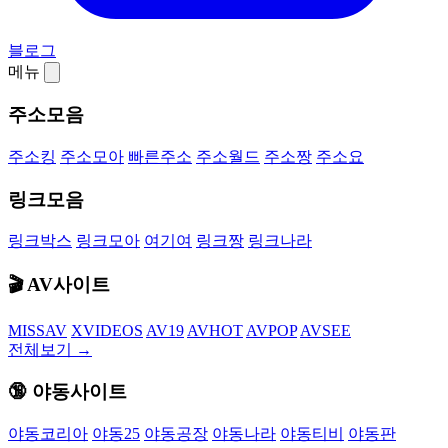
블로그
메뉴
주소모음
주소킹
주소모아
빠른주소
주소월드
주소짱
주소요
링크모음
링크박스
링크모아
여기여
링크짱
링크나라
🎬 AV사이트
MISSAV
XVIDEOS
AV19
AVHOT
AVPOP
AVSEE
전체보기 →
🔞 야동사이트
야동코리아
야동25
야동공장
야동나라
야동티비
야동판