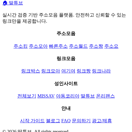
🏠
딸튜브
실시간 검증 기반 주소모음 플랫폼. 안전하고 신뢰할 수 있는
링크만을 제공합니다.
주소모음
주소킹
주소모아
빠른주소
주소월드
주소짱
주소요
링크모음
링크박스
링크모아
여기여
링크짱
링크나라
성인사이트
전체보기
MISSAV
야동코리아
딸튜브
온리팬스
안내
시작 가이드
블로그
FAQ
문의하기
광고/제휴
© 2026 딸튜브. All rights reserved.