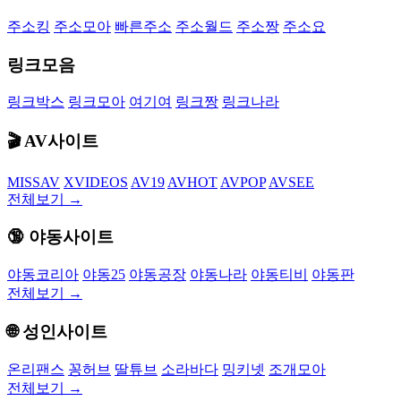
주소킹
주소모아
빠른주소
주소월드
주소짱
주소요
링크모음
링크박스
링크모아
여기여
링크짱
링크나라
🎬 AV사이트
MISSAV
XVIDEOS
AV19
AVHOT
AVPOP
AVSEE
전체보기 →
🔞 야동사이트
야동코리아
야동25
야동공장
야동나라
야동티비
야동판
전체보기 →
🌐 성인사이트
온리팬스
꽁허브
딸튜브
소라바다
밍키넷
조개모아
전체보기 →